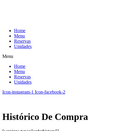
Ir
para
o
conteúdo
Home
Menu
Reservas
Unidades
Menu
Home
Menu
Reservas
Unidades
Icon-instagram-1
Icon-facebook-2
Histórico De Compra