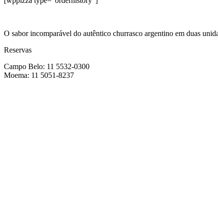
[wppizza type=”orderhistory”]
O sabor incomparável do autêntico churrasco argentino em duas un
Reservas
Campo Belo: 11 5532-0300
Moema: 11 5051-8237